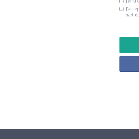
J'ai lu
J'acce
part d