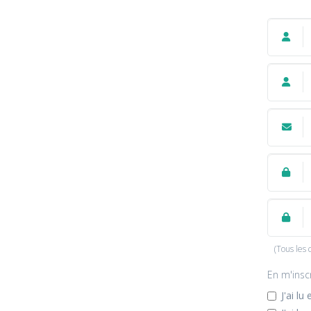
(Tous les 
En m'inscr
J'ai lu