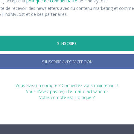
 et j'accepte la
politique de confidentialité
de FindMyLost
pte de recevoir des newsletters avec du contenu marketing et commer
e FindMyLost et de ses partenaires.
S'INSCRIRE AVEC FACEBOOK
Vous avez un compte ? Connectez-vous maintenant !
Vous n'avez pas reçu l'e-mail d'activation ?
Votre compte est-il bloqué ?