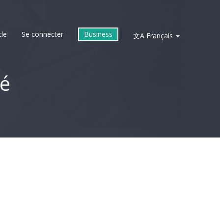
cle
Se connecter
Business
文A
Français
té