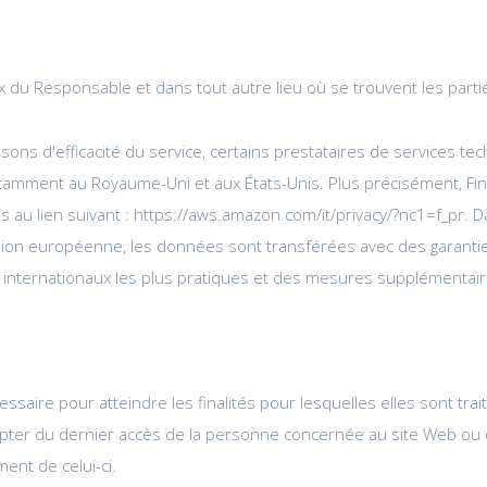
 du Responsable et dans tout autre lieu où se trouvent les parti
sons d'efficacité du service, certains prestataires de services te
mment au Royaume-Uni et aux États-Unis. Plus précisément, Find
au lien suivant : https://aws.amazon.com/it/privacy/?nc1=f_pr. Da
nion européenne, les données sont transférées avec des garanti
s internationaux les plus pratiques et des mesures supplémentaire
ire pour atteindre les finalités pour lesquelles elles sont trait
 du dernier accès de la personne concernée au site Web ou de l'ut
ent de celui-ci.