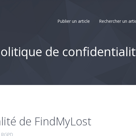
Publier un article
Rechercher un arti
olitique de confidentiali
alité de FindMyLost
– RGPD