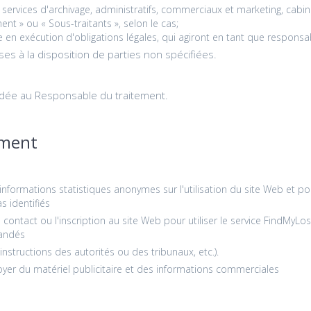
, services d'archivage, administratifs, commerciaux et marketing, cabi
nt » ou « Sous-traitants », selon le cas;
e en exécution d'obligations légales, qui agiront en tant que responsa
s à la disposition de parties non spécifiées.
andée au Responsable du traitement.
ement
informations statistiques anonymes sur l'utilisation du site Web et po
s identifiés
contact ou l'inscription au site Web pour utiliser le service FindMyLos
mandés
nstructions des autorités ou des tribunaux, etc.).
er du matériel publicitaire et des informations commerciales