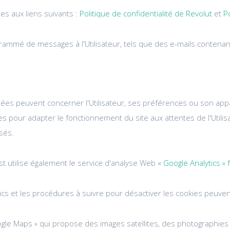
s aux liens suivants :
Politique de confidentialité de Revolut
et
P
grammé de messages à l'Utilisateur, tels que des e-mails contenan
tées peuvent concerner l'Utilisateur, ses préférences ou son appar
es pour adapter le fonctionnement du site aux attentes de l'Utilis
sés.
st utilise également le service d'analyse Web
« Google Analytics »
tics et les procédures à suivre pour désactiver les cookies peuve
Google Maps » qui propose des images satellites, des photographies