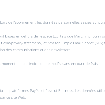
t. Lors de l'abonnement, les données personnelles saisies sont t
ont basés en dehors de l'espace EEE, tels que MailChimp fourni pa
uit.com/privacy/statement/) et Amazon Simple Email Service (SES) 
uation des communications et des newsletters.
t moment et sans indication de motifs, sans encourir de frais.
via les plateformes PayPal et Revolut Business. Les données util
 par ce site Web.