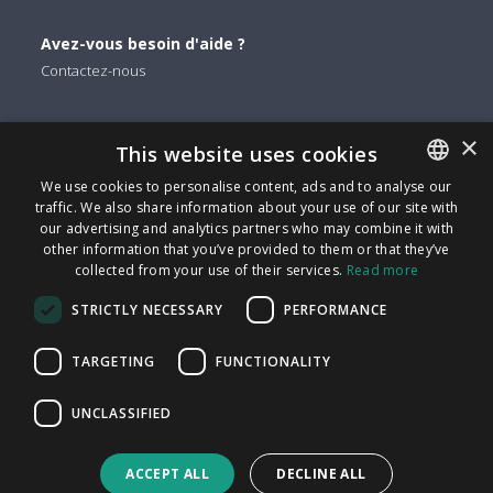
Avez-vous besoin d'aide ?
Contactez-nous
Vous pouvez nous trouver sur
×
This website uses cookies
Facebook
We use cookies to personalise content, ads and to analyse our
Twitter
traffic. We also share information about your use of our site with
ENGLISH
Linkedin
our advertising and analytics partners who may combine it with
ITALIAN
other information that you’ve provided to them or that they’ve
Instagram
collected from your use of their services.
Read more
CATALAN
Youtube
STRICTLY NECESSARY
PERFORMANCE
SPANISH
FindMyLost S.r.l © 2026 | Tous droits réservés | TVA
PORTUGUESE
TARGETING
FUNCTIONALITY
09405890964 | Via Arena 25 - 20123 Milan | info@findmylost.it |
UNCLASSIFIED
Capital social 11.387,36 € entièrement libéré | Milan
Bureau des ventes au Royaume-Uni: Icentrum, Holt St,
ACCEPT ALL
DECLINE ALL
Birmingham B7 4BP, UK