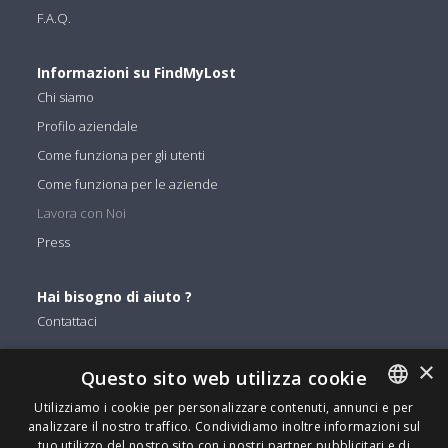
F.A.Q.
Informazioni su FindMyLost
Chi siamo
Profilo aziendale
Come funziona per gli utenti
Come funziona per le aziende
Lavora con Noi
Press
Hai bisogno di aiuto ?
Contattaci
×
Puoi trovarci su
Questo sito web utilizza cookie
Facebook
Utilizziamo i cookie per personalizzare contenuti, annunci e per
analizzare il nostro traffico. Condividiamo inoltre informazioni sul
ENGLISH
Twitter
tuo utilizzo del nostro sito con i nostri partner pubblicitari e di