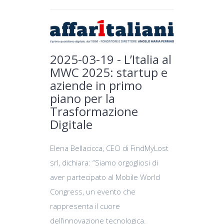
2025-03-19 - L’Italia al
MWC 2025: startup e
aziende in primo
piano per la
Trasformazione
Digitale
Elena Bellacicca, CEO di FindMyLost
srl, dichiara: “Siamo orgogliosi di
aver partecipato al Mobile World
Congress, un evento che
rappresenta il cuore
dell’innovazione tecnologica.