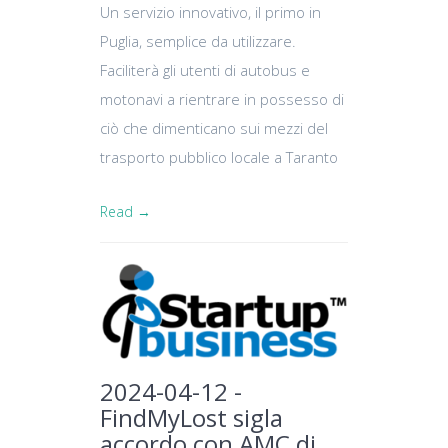
Un servizio innovativo, il primo in
Puglia, semplice da utilizzare.
Faciliterà gli utenti di autobus e
motonavi a rientrare in possesso di
ciò che dimenticano sui mezzi del
trasporto pubblico locale a Taranto
Read →
2024-04-12 -
FindMyLost sigla
accordo con AMC di