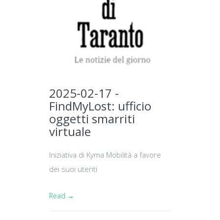
2025-02-17 -
FindMyLost: ufficio
oggetti smarriti
virtuale
Iniziativa di Kyma Mobilità a favore
dei suoi utenti
Read →