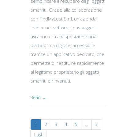
semplificare il recupero degli oggetti
smarriti. Grazie alla collaborazione
con FindMyLost S.r.l, un’azienda
leader nel settore, i passeggeri
avranno ora a disposizione una
piattaforma digitale, accessibile
tramite un applicativo dedicato, che
permette di restituire rapidamente
al legittimo proprietario gli oggetti
smarriti e rinvenuti.
Read →
1
2
3
4
5
...
»
Last