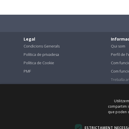
Legal
Informac
Condicions Generals
Qui som
Política de privadesa
Perfil de 
Política de Cookie
Com funci
PMF
Com funci
Treballa a
Premsa
Utilitze
FindMyLost Sr.l © 2026 | Tots els drets reservats | 09405890964
compartim in
que poden c
Oficina de vendes del Regne Unit: Icentrum, Holt St, Birming
Made with
in Milan.
ESTRICTAMENT NECESS