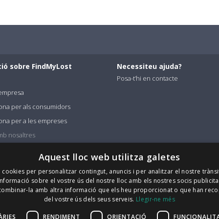
ió sobre FindMyLost
Necessiteu ajuda?
Posa-t’hi en contacte
l'empresa
ona per als consumidors
ona per a les empreses
mb nosaltres
Aquest lloc web utilitza galetes
m cookies per personalitzar contingut, anuncis i per analitzar el nostre tràns
 iva | Via Arena 25 - 20123 Milà | info@findmylost.it | 11.387,36 € Totalment
formació sobre el vostre ús del nostre lloc amb els nostres socis publicitari
ombinar-la amb altra informació que els heu proporcionat o que han recopi
ham B7 4BP, Regne Unit
del vostre ús dels seus serveis.
Llegir-ne més
ÀRIES
RENDIMENT
ORIENTACIÓ
FUNCIONALIT