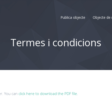
Publica objecte
Objecte de 
Termes i condicions
er. You can
click here to download the PDF file.