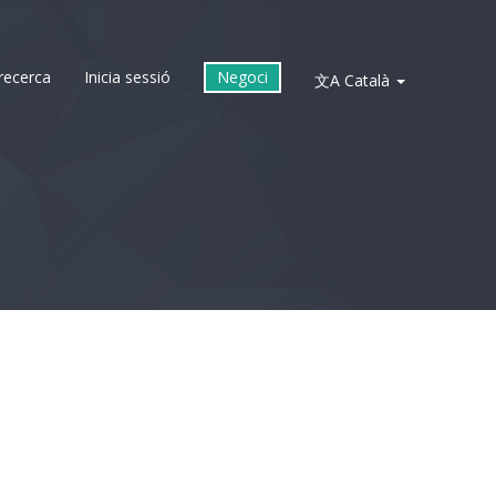
recerca
Inicia sessió
Negoci
文A
Català