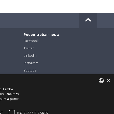
Podeu trobar-nos a
Facebook
Twitter
Linkedin
Instagram
Youtube
×
it. També
 pagat | Milà
s i analítics
ENGLISH
lat a partir
ITALIAN
CATALAN
AT
NO CLASSIFICADES