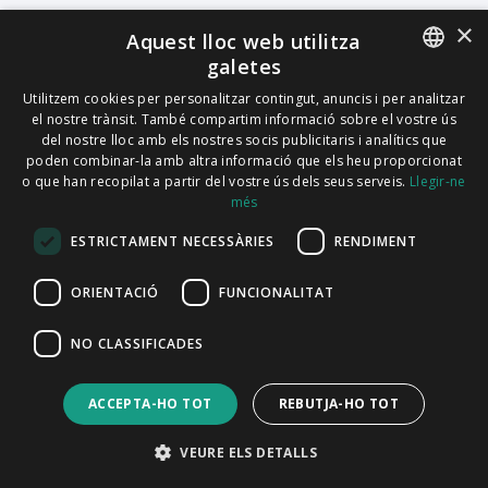
×
Aquest lloc web utilitza
galetes
ENGLISH
Utilitzem cookies per personalitzar contingut, anuncis i per analitzar
el nostre trànsit. També compartim informació sobre el vostre ús
ITALIAN
del nostre lloc amb els nostres socis publicitaris i analítics que
poden combinar-la amb altra informació que els heu proporcionat
CATALAN
o que han recopilat a partir del vostre ús dels seus serveis.
Llegir-ne
més
SPANISH
ESTRICTAMENT NECESSÀRIES
RENDIMENT
PORTUGUESE
ORIENTACIÓ
FUNCIONALITAT
NO CLASSIFICADES
ACCEPTA-HO TOT
REBUTJA-HO TOT
VEURE ELS DETALLS