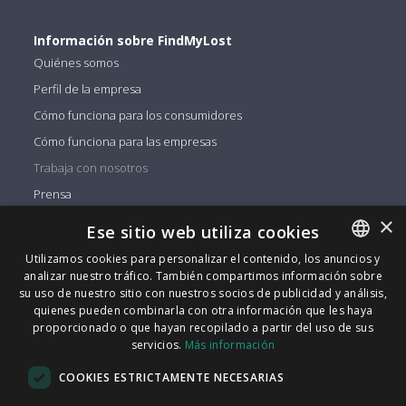
Información sobre FindMyLost
Quiénes somos
Perfil de la empresa
Cómo funciona para los consumidores
Cómo funciona para las empresas
Trabaja con nosotros
Prensa
×
Ese sitio web utiliza cookies
¿Necesita ayuda?
Utilizamos cookies para personalizar el contenido, los anuncios y
Contáctenos
analizar nuestro tráfico. También compartimos información sobre
ENGLISH
su uso de nuestro sitio con nuestros socios de publicidad y análisis,
ITALIAN
quienes pueden combinarla con otra información que les haya
Puede encontrarnos en
proporcionado o que hayan recopilado a partir del uso de sus
Facebook
CATALAN
servicios.
Más información
Twitter
SPANISH
COOKIES ESTRICTAMENTE NECESARIAS
Linkedin
PORTUGUESE