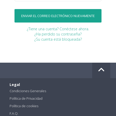
¿Tiene una cuenta? Conéctese ahora.
¿Ha perdido su contraseña?
¿Su cuenta está bloqueada?
Legal
Condiciones Generales
Política de Privacidad
Política de cookies
F.A.Q.