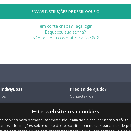
Tem conta criada? Faça login.
Esqueceu sua senha?
Não recebeu o e-mail de ativação?
FindMyLost
Precisa de ajuda?
mos
Contacte-nos
Empresa
Este website usa cookies
iona para os consumidores
os cookies para personalizar conteúdo, anúncios e analisar nosso tráfeg
iona para as empresas
amos informações sobre o uso do nosso site com nossos parceiros de pu
Connosco