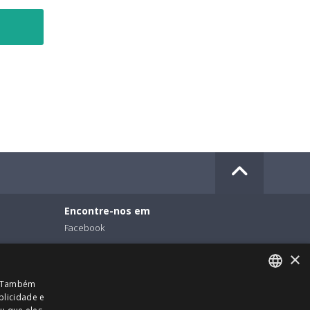
Encontre-nos em
Facebook
Twitter
×
Linkedin
o. Também
Instagram
blicidade e
ENGLISH
Youtube