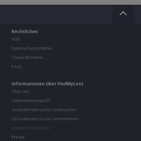
Rechtliches
AGB
Datenschutzrichtlinie
Cookie-Richtlinie
F.A.Q.
Informationen über FindMyLost
Über uns
Unternehmensprofil
So funktioniert es für Verbraucher
So funktioniert es für Unternehmen
Arbeiten Sie mit uns
Presse