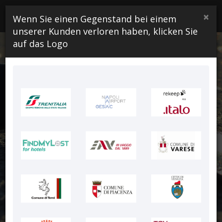
×
Wenn Sie einen Gegenstand bei einem
NEVER LOST BUT FOUND DAILY
unserer Kunden verloren haben, klicken Sie
auf das Logo
Erhalten Sie Ihre
Wertsache zurück
oder geben Sie
einen
Fundgegenstand
mit dem ersten
digitalen
Fundservice-Tool