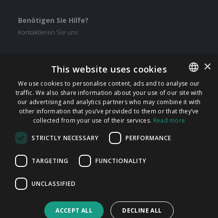
Benötigen Sie Hilfe?
Kontaktieren Sie uns
Sie finden uns auf
×
This website uses cookies
Facebook
We use cookies to personalise content, ads and to analyse our
Twitter
traffic. We also share information about your use of our site with
ENGLISH
Linkedin
our advertising and analytics partners who may combine it with
ITALIAN
other information that you’ve provided to them or that they’ve
Instagram
collected from your use of their services.
Read more
CATALAN
Youtube
STRICTLY NECESSARY
PERFORMANCE
SPANISH
FindMyLost S.r.l © 2026 | Alle Rechte vorbehalten | USt-IdNr.
PORTUGUESE
TARGETING
FUNCTIONALITY
09405890964 | Via Arena 25 - 20123 Mailand |
UNCLASSIFIED
info@findmylost.it | Stammkapital 11.387,36 € voll eingezahlt |
Mailand
ACCEPT ALL
DECLINE ALL
Vertriebsbüro UK: Icentrum, Holt St, Birmingham B7 4BP, UK